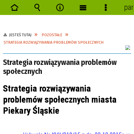
pan
Strona
Wyszukiwarka
Narzędzia
Menu
Menu
główna
główne
szczegóło
JESTEŚ TUTAJ
POZOSTAŁE
STRATEGIA ROZWIĄZYWANIA PROBLEMÓW SPOŁECZNYCH
Strategia rozwiązywania problemów
społecznych
Strategia rozwiązywania
problemów społecznych miasta
Piekary Śląskie