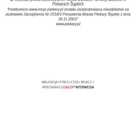
Piekarach Śląskich
"
Poddomena www.mopr.piekary.pl
zo
stała zarejestrowana nieodpłatnie na
podstawie Zarządzenia Nr 255/03 Prezydenta Miasta Piekary Śląskie z dnia
28.11.2003”
www.piekary.pl
WALIDACJA:
HTML5
+
CSS3
+
WCAG 2.1
WYKONANIE
CONCEPT
INTERMEDIA