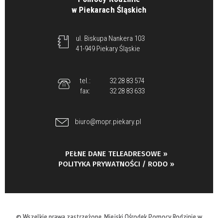
w Piekarach Śląskich
ul. Biskupa Nankera 103
41-949 Piekary Śląskie
tel.:
32 28 83 574
fax:
32 28 83 633
biuro@mopr.piekary.pl
PEŁNE DANE TELEADRESOWE »
POLITYKA PRYWATNOŚCI / RODO »
© Wszelkie prawa zastrzeżone, Miejski Ośrodek Pomocy Rodzinie w